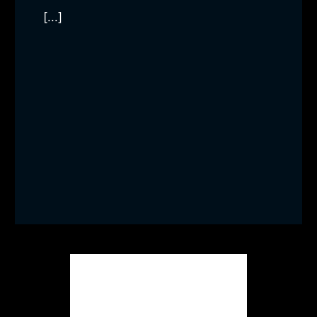
[...]